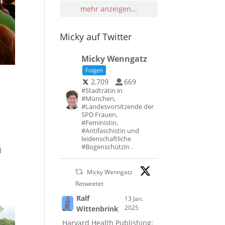
mehr anzeigen...
Micky auf Twitter
Micky Wenngatz
Folgen
2,709
669
#Stadträtin in
#München,
#Landesvorsitzende der
SPD Frauen,
#Feministin,
#Antifaschistin und
leidenschaftliche
#Bogenschützin .
d
Micky Wenngatz
Retweetet
Ralf
13 Jan.
2025
Wittenbrink
Harvard Health Publishing: