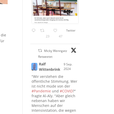
Twitter
 die
23
47
für
Micky Wenngatz
Retweetet
Ralf
9 Sep.
2024
Wittenbrink
"Wir verstehen die
öffentliche Stimmung. Wer
ist nicht müde von der
#Pandemie
und
#COVID
?"
fragte Al-Aly. "Aber gleich
nebenan haben wir
Menschen auf der
Intensivstation, die wegen