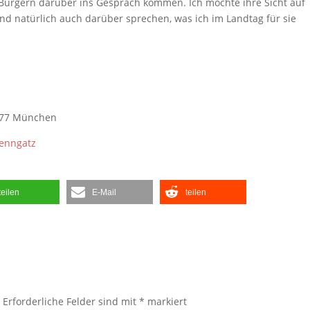
 Bürgern darüber ins Gespräch kommen. Ich möchte ihre Sicht auf
nd natürlich auch darüber sprechen, was ich im Landtag für sie
1477 München
Wenngatz
teilen
E-Mail
teilen
.
Erforderliche Felder sind mit
*
markiert