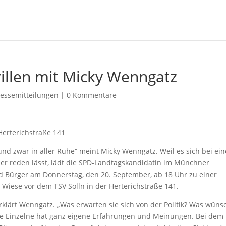
illen mit Micky Wenngatz
ressemitteilungen
|
0 Kommentare
Herterichstraße 141
und zwar in aller Ruhe“ meint Micky Wenngatz. Weil es sich bei ei
der reden lässt, lädt die SPD-Landtagskandidatin im Münchner
d Bürger am Donnerstag, den 20. September, ab 18 Uhr zu einer
e Wiese vor dem TSV Solln in der Herterichstraße 141.
erklärt Wenngatz. „Was erwarten sie sich von der Politik? Was wün
ede Einzelne hat ganz eigene Erfahrungen und Meinungen. Bei dem