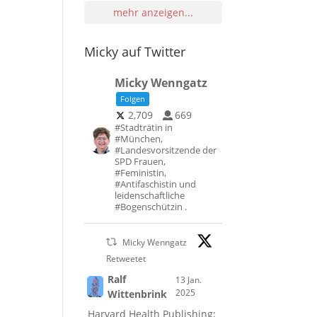
mehr anzeigen...
Micky auf Twitter
Micky Wenngatz
Folgen
2,709
669
#Stadträtin in
#München,
#Landesvorsitzende der
SPD Frauen,
#Feministin,
#Antifaschistin und
leidenschaftliche
#Bogenschützin .
Micky Wenngatz
Retweetet
Ralf
13 Jan.
2025
Wittenbrink
Harvard Health Publishing: