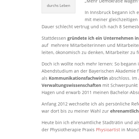
„Mehr Demokratie wagen“
durchs Leben
In Innsbruck begann ich 
mit meiner gleichzeitigen
Dauer schlecht vertrug und ich nach 8 Semes
Stattdessen
gründete ich ein Unternehmen i
auf mehrere Mitarbeiterinnen und Mitarbeiter 
leiten, ökonomisch zu denken, Mitarbeiter zu 
Doch ich wollte noch mehr lernen: So begann i
Abendstudium an der Bayerischen Akademie f
als
Kommunikationsfachwirtin
abschloss. Im 
Verwaltungswissenschaften
mit Schwerpunkt 
Hagen und erwarb 2011 meinen Bachelor-Absc
Anfang 2012 wechselte ich als persönliche Re
war dort bis zu meiner Wahl zur
ehrenamtlich
Heute bin ich ehrenamtliche Stadträtin und a
der Physiotherapie Praxis
Physioartist
in Münc