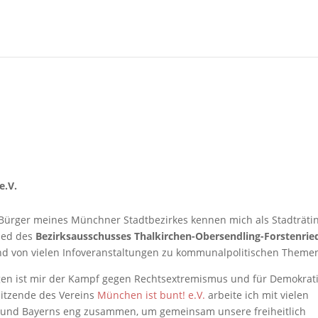
e.V.
Bürger meines Münchner Stadtbezirkes kennen mich als Stadträti
ied des
Bezirksausschusses Thalkirchen-Obersendling-Forstenrie
d von vielen Infoveranstaltungen zu kommunalpolitischen Theme
gen ist mir der Kampf gegen Rechtsextremismus und für Demokrat
sitzende des Vereins
München ist bunt! e.V.
arbeite ich mit vielen
nd Bayerns eng zusammen, um gemeinsam unsere freiheitlich