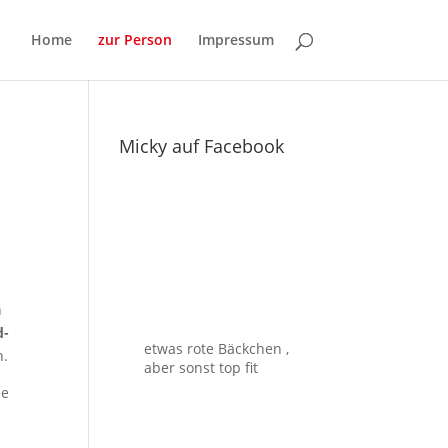
Home
zur Person
Impressum
Micky auf Facebook
n
d-
etwas rote Bäckchen ,
n.
aber sonst top fit
ie