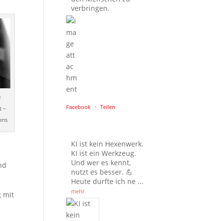
verbringen.
e
Facebook
·
Teilen
t –
ons
KI ist kein Hexenwerk.
KI ist ein Werkzeug.
Und wer es kennt,
nd
nutzt es besser. 💪
Heute durfte ich ne
...
mehr
g mit