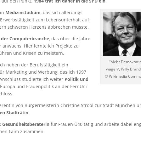
 auf den Punkt.
1984 trat ich daher in die SPD ein
.
ein
Medizinstudium
, das sich allerdings
 Erwerbstätigkeit zum Lebensunterhalt auf
tern schweren Herzens abbrechen musste.
n der Computerbranche
, das über die Jahre
anwuchs. Hier lernte ich Projekte zu
führen und Krisen zu meistern.
“Mehr Demokrati
ch neben der Berufstätigkeit ein
wagen”, Willy Brand
ür Marketing und Werbung, das ich 1997
© Wikimedia Comm
Anschluss studierte ich weiter
Politik und
Europa und Frauenpolitik an der FernUni
hluss.
ferentin von Bürgermeisterin Christine Strobl zur Stadt München u
en Stadträtin
.
ls
Gesundheitsberaterin
für Frauen Ü40 tätig und arbeite dabei en
hen Laim zusammen.