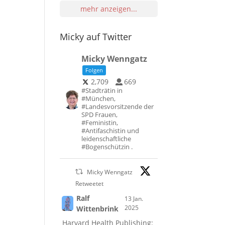
mehr anzeigen...
Micky auf Twitter
Micky Wenngatz
Folgen
2,709
669
#Stadträtin in
#München,
#Landesvorsitzende der
SPD Frauen,
#Feministin,
#Antifaschistin und
leidenschaftliche
#Bogenschützin .
Micky Wenngatz
Retweetet
Ralf
13 Jan.
2025
Wittenbrink
Harvard Health Publishing: