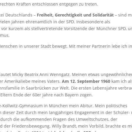
echten Kräften entschlossen entgegen zu treten.
tei Deutschlands –
Freiheit, Gerechtigkeit und Solidarität
– sind m
vielen Jahren ehrenamtlich in der SPD. Insbesondere als
 vor kurzem als stellvertretende Vorsitzende der Münchner SPD, u
smus.
 Menschen in unserer Stadt bewegt. Mit meiner Partnerin lebe ich i
lautet Micky Beatrix Anni Wenngatz. Meinen etwas ungewöhnliche
r Amerikaliebe meines Vaters.
Am 12. September 1960
kam ich al
nsfamilie in Saarbrücken zur Welt. Die ersten Lebensjahre verbra
e Eltern Ende der 60er Jahre nach Bayern zogen.
-Kollwitz-Gymnasium in München mein Abitur. Mein politisches
n dieser Zeit durch mein langjähriges Engagement in der Schüler-
 durch die aufkommenden Fragen des Umweltschutzes, der
d der Friedensbewegung. Willy Brandt, mein Vorbild, brachte es m