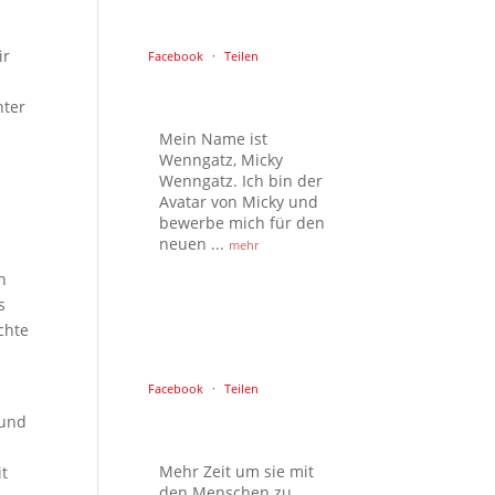
ir
Facebook
·
Teilen
nter
Mein Name ist
Wenngatz, Micky
n
Wenngatz. Ich bin der
Avatar von Micky und
bewerbe mich für den
neuen
...
mehr
n
s
chte
Facebook
·
Teilen
 und
Mehr Zeit um sie mit
it
den Menschen zu