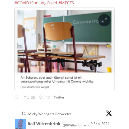
#COVID19
#LongCovid
#MECFS
23
47
Twitter
Micky Wenngatz Retweetet
Ralf Wittenbrink
9 Sep. 2024
@RWittenbrink
·