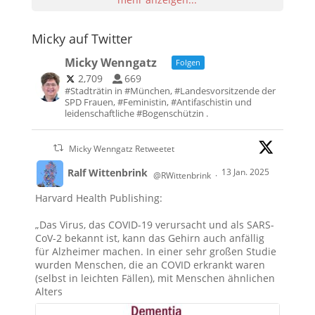
Micky auf Twitter
Micky Wenngatz
Folgen
2,709
669
#Stadträtin in #München, #Landesvorsitzende der
SPD Frauen, #Feministin, #Antifaschistin und
leidenschaftliche #Bogenschützin .
Micky Wenngatz Retweetet
Ralf Wittenbrink
13 Jan. 2025
@RWittenbrink
·
Harvard Health Publishing:
„Das Virus, das COVID-19 verursacht und als SARS-
CoV-2 bekannt ist, kann das Gehirn auch anfällig
für Alzheimer machen. In einer sehr großen Studie
wurden Menschen, die an COVID erkrankt waren
(selbst in leichten Fällen), mit Menschen ähnlichen
Alters