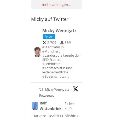
mehr anzeigen...
Micky auf Twitter
Micky Wenngatz
Folgen
2,709
669
#Stadträtin in
#München,
#Landesvorsitzende der
SPD Frauen,
#Feministin,
#Antifaschistin und
leidenschaftliche
#Bogenschützin .
Micky Wenngatz
Retweetet
Ralf
13 Jan.
2025
Wittenbrink
Harvard Health Publishing: