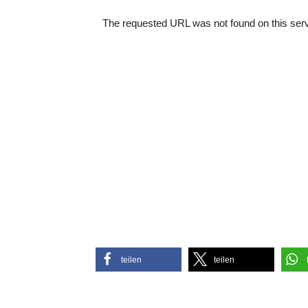
teilen
teilen